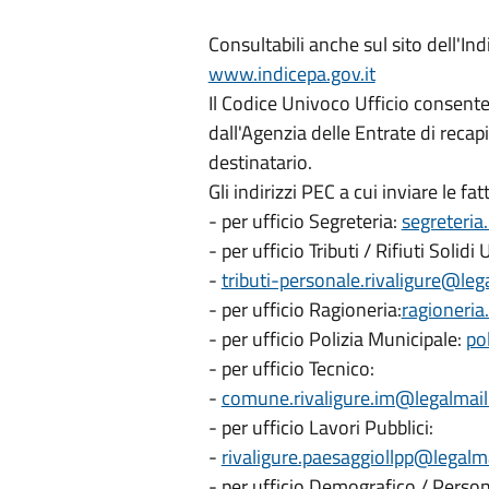
Consultabili anche sul sito dell'In
www.indicepa.gov.it
Il Codice Univoco Ufficio consente
dall'Agenzia delle Entrate di recapi
destinatario.
Gli indirizzi PEC a cui inviare le f
- per ufficio Segreteria:
segreteria.
- per ufficio Tributi / Rifiuti Solidi 
-
tributi-personale.rivaligure@lega
- per ufficio Ragioneria:
ragioneria
- per ufficio Polizia Municipale:
po
- per ufficio Tecnico:
-
comune.rivaligure.im@legalmail.
- per ufficio Lavori Pubblici:
-
rivaligure.paesaggiollpp@legalmai
- per ufficio Demografico / Person