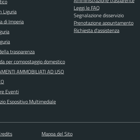
Amministrazione trasparente
tico
Leggi le FAQ
n Liguria
Segnalazione disservizio
a di Imperia
Prenotazione appuntamento
Richiesta d'assistenza
guria
iguria
della trasparenza
ida per compostaggio domestico
MENTI AMMOBILIATI AD USO
CO
re Eventi
io Espositivo Multimediale
redits
Mappa del Sito