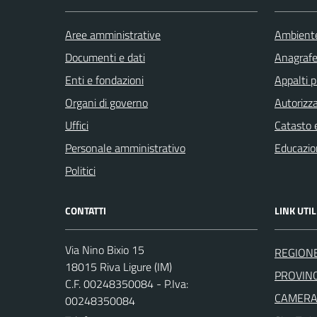
Aree amministrative
Ambient
Documenti e dati
Anagrafe 
Enti e fondazioni
Appalti p
Organi di governo
Autorizza
Uffici
Catasto e
Personale amministrativo
Educazio
Politici
CONTATTI
LINK UTIL
Via Nino Bixio 15
REGIONE
18015 Riva Ligure (IM)
PROVINC
C.F. 00248350084 - P.Iva:
CAMERA 
00248350084