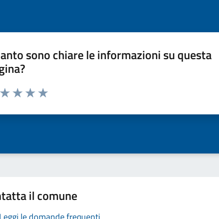
anto sono chiare le informazioni su questa
gina?
a da 1 a 5 stelle la pagina
ta 1 stelle su 5
Valuta 2 stelle su 5
Valuta 3 stelle su 5
Valuta 4 stelle su 5
Valuta 5 stelle su 5
tatta il comune
Leggi le domande frequenti