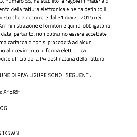
13, numero 55, ha stabilito le regole in materia di
to della fattura elettronica e ne ha definito il
sposto che a decorrere dal 31 marzo 2015 nei
Amministrazione e fornitori è quindi obbligatoria
le data, pertanto, non potranno essere accettate
ma cartacea e non si procederà ad alcun
 al ricevimento in forma elettronica.
dice ufficio della PA destinataria della fattura
MUNE DI RIVA LIGURE SONO I SEGUENTI:
ni: AYEJ8F
FOG
: 53X5WN