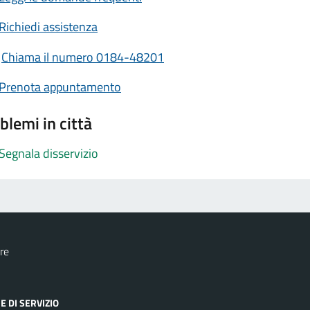
Richiedi assistenza
Chiama il numero 0184-48201
Prenota appuntamento
blemi in città
Segnala disservizio
re
E DI SERVIZIO