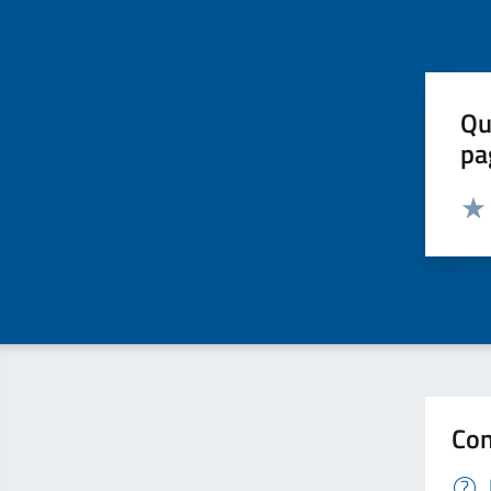
Qu
pa
Valut
Valu
Con