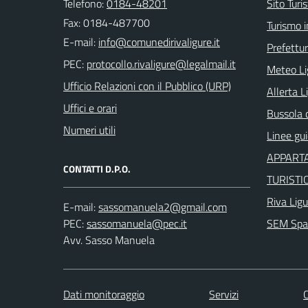
Telefono:
0184-48201
Sito Turis
Fax: 0184-487700
Turismo i
E-mail:
Prefettur
PEC:
Meteo Li
Ufficio Relazioni con il Pubblico (URP)
Allerta L
Uffici e orari
Bussola 
Numeri utili
Linee gu
APPARTA
CONTATTI D.P.O.
TURISTI
Riva Ligu
E-mail:
PEC:
SEM Spaz
Avv. Sasso Manuela
Dati monitoraggio
Servizi
C