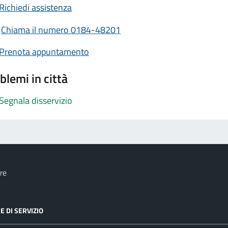
Richiedi assistenza
Chiama il numero 0184-48201
Prenota appuntamento
blemi in città
Segnala disservizio
re
E DI SERVIZIO