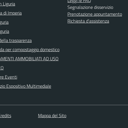
Leggi le FAQ
n Liguria
Segnalazione disservizio
a di Imperia
Prenotazione appuntamento
Richiesta d'assistenza
guria
iguria
della trasparenza
ida per compostaggio domestico
MENTI AMMOBILIATI AD USO
CO
re Eventi
io Espositivo Multimediale
redits
Mappa del Sito