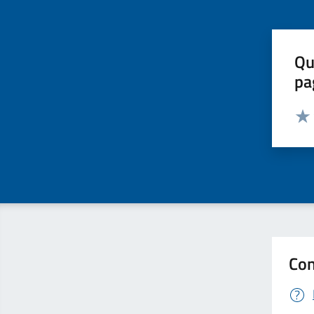
Qu
pa
Valut
Valu
Con