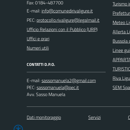
Fax: 0184-487700
Turismo i
E-mail:
Prefettur
PEC:
Meteo Li
Ufficio Relazioni con il Pubblico (URP)
Allerta L
Uffici e orari
Bussola 
Numeri utili
Linee gu
APPARTA
CONTATTI D.P.O.
TURISTI
Riva Ligu
E-mail:
PEC:
SEM Spaz
Avv. Sasso Manuela
Dati monitoraggio
Servizi
C