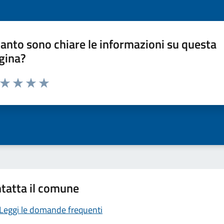
anto sono chiare le informazioni su questa
gina?
a da 1 a 5 stelle la pagina
ta 1 stelle su 5
Valuta 2 stelle su 5
Valuta 3 stelle su 5
Valuta 4 stelle su 5
Valuta 5 stelle su 5
tatta il comune
Leggi le domande frequenti