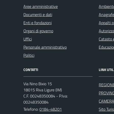
Aree amministrative
Ambient
Documenti e dati
Anagrafe 
Enti e fondazioni
Appalti p
Organi di governo
Autorizza
Uffici
Catasto e
Personale amministrativo
Educazio
Politici
CONTATTI
LINK UTIL
Via Nino Bixio 15
REGIONE
18015 Riva Ligure (IM)
PROVINC
C.F. 00248350084 - P.Iva:
CAMERA 
00248350084
Telefono:
0184-48201
Sito Turis