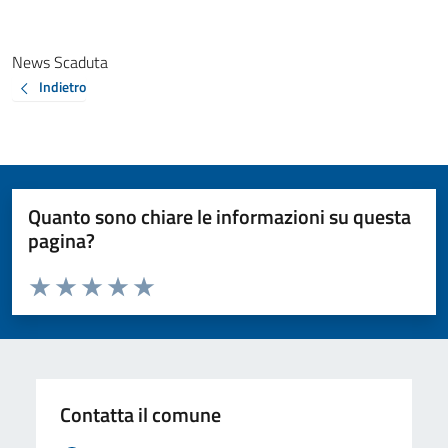
News Scaduta
Indietro
Quanto sono chiare le informazioni su questa
pagina?
Valuta da 1 a 5 stelle la pagina
Valuta 1 stelle su 5
Valuta 2 stelle su 5
Valuta 3 stelle su 5
Valuta 4 stelle su 5
Valuta 5 stelle su 5
Contatta il comune