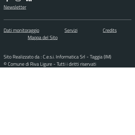
Newsletter
Dati monitoraggio
Servizi
Credits
Mappa del Sito
Sito Realizzato da : C.e.s.i. Informatica Srl - Taggia (IM)
© Comune di Riva Ligure - Tutti i diritti riservati